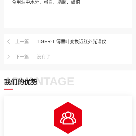
食用油中水分、蛋白、脂肪、碘值
上一篇
TIGER-T 傅里叶变换近红外光谱仪
下一篇
没有了
ADVANTAGE
我们的优势