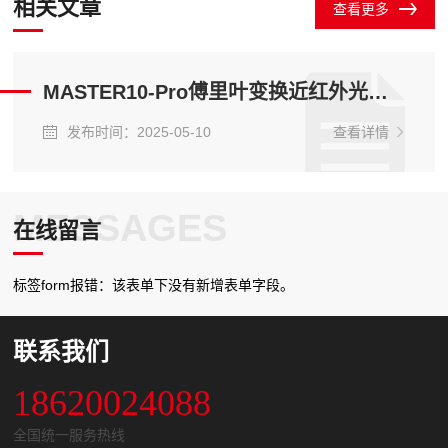
相关文章
查看更多
MASTER10-Pro傅里叶变换近红外光谱仪-在线8通道
发布时间：2025-05-10
查看详情
MESSAGES
在线留言
标签form报错：该表单下没有新增表单字段。
联系我们
18620024088
全国统一服务热线