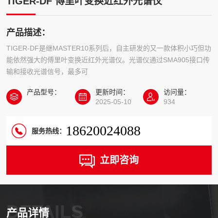
TIGER-DF 傅里叶变换近红外光谱仪
产品描述：
TIGER-DF是继MASTER10系列后，自主研发的又一款体积小巧但功
能依然强大的傅里叶变换近红外光谱仪。光谱仪通过SMA905接口传
输和接收光谱信号，最多可
产品型号：
更新时间：
访问量：
2025-05-10
934
18620024088
服务热线：
立即咨询
DETAILS
产品详情